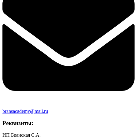
bransacademy@mail.ru
Реквизиты:
ИП Бранская С.А.