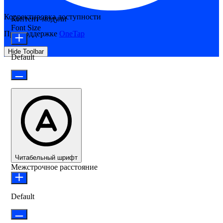
Корректировка доступности
Контент-модули
Font Size
При поддержке
OneTap
Hide Toolbar
Default
Читабельный шрифт
Межстрочное расстояние
Default