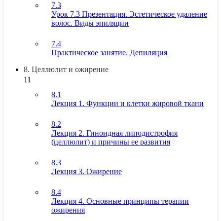
7.3
Урок 7.3 Презентация. Эстетическое удаление
волос. Виды эпиляции
7.4
Практическое занятие. Депиляция
8. Целлюлит и ожирение
11
8.1
Лекция 1. Функции и клетки жировой ткани
8.2
Лекция 2. Гиноидная липодистрофия
(целлюлит) и причины ее развития
8.3
Лекция 3. Ожирение
8.4
Лекция 4. Основные принципы терапии
ожирения